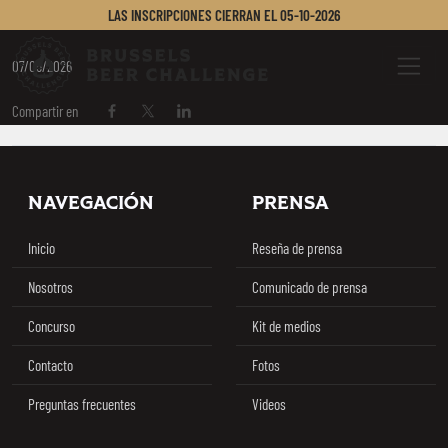
CERVEJARIA SALVA
LAS INSCRIPCIONES CIERRAN EL
05-10-2026
Brussels Beer Challenge
Menu
07/05/2026
Compartir en
Compartir en Facebook
Compartir en Twitter / X
Compartir en Linkedin
Footer
NAVEGACIÓN
PRENSA
Inicio
Reseña de prensa
Nosotros
Comunicado de prensa
Concurso
Kit de medios
Contacto
Fotos
Preguntas frecuentes
Videos