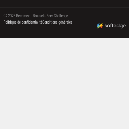
© 2026 Becomev - Brussels Beer Challenge
made by softedge stu
Politique de confidentialité
Conditions générales