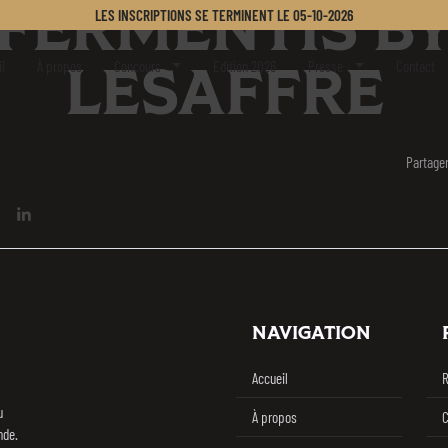
FERMENTIS B
LES INSCRIPTIONS SE TERMINENT LE
05-10-2026
er Challenge
l
À propos
Concours
Edition 2026
Presse
Contact
LESAFFRE
Partager
sur Facebook
rtager sur Twitter / X
Partager sur Linkedin
NAVIGATION
Challenge
Accueil
R
u
À propos
C
nde.