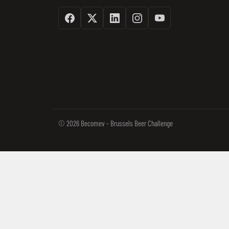
Facebook
Twitter / X
Linkedin
Instagram
Youtube
© 2026 Becomev - Brussels Beer Challenge