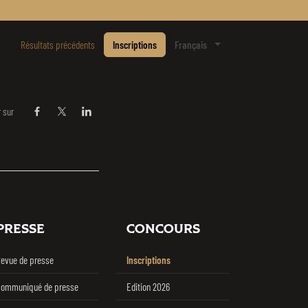
Y
Résultats précédents
Inscriptions
Français
 sur
Partager sur Facebook
Partager sur Twitter / X
Partager sur Linkedin
PRESSE
CONCOURS
evue de presse
Inscriptions
ommuniqué de presse
Edition 2026