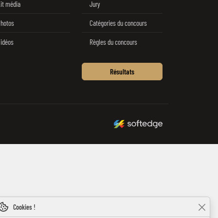
it média
Jury
hotos
Catégories du concours
idéos
Règles du concours
Résultats
made by softedge studio
Cookies !