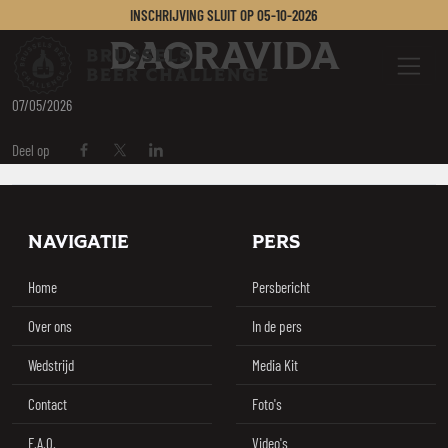
CERVEJAS
INSCHRIJVING SLUIT OP
05-10-2026
Brussels Beer Challenge
DAORAVIDA
Menu
07/05/2026
Deel op
Deel op Facebook
Deel op Twitter / X
Deel op Linkedin
Footer
NAVIGATIE
PERS
Home
Persbericht
Over ons
In de pers
Wedstrijd
Media Kit
Contact
Foto's
F.A.Q.
Video's