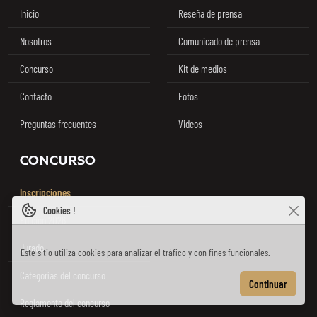
Inicio
Reseña de prensa
Nosotros
Comunicado de prensa
Concurso
Kit de medios
Contacto
Fotos
Preguntas frecuentes
Videos
CONCURSO
Inscripciones
Cookies !
Edición 2026
Jurado
Este sitio utiliza cookies para analizar el tráfico y con fines funcionales.
Categorías del concurso
Continuar
Reglamento del concurso