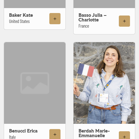
Baker Kate
Basso Julia –
Charlotte
United States
France
Benucci Erica
Berdah Marie-
Emmanuelle
Italy