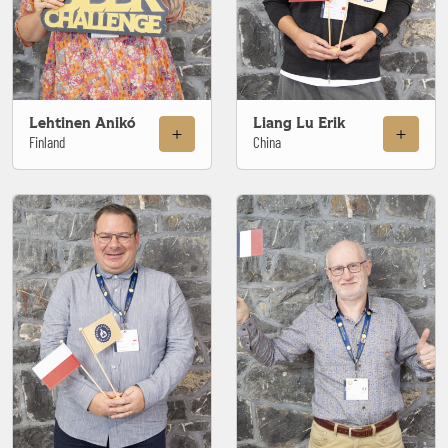
Lehtinen Anikó
Liang Lu Erik
Finland
China