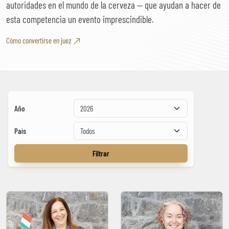
autoridades en el mundo de la cerveza — que ayudan a hacer de
esta competencia un evento imprescindible.
Cómo convertirse en juez
Lista de jueces
Año
País
Filtrar