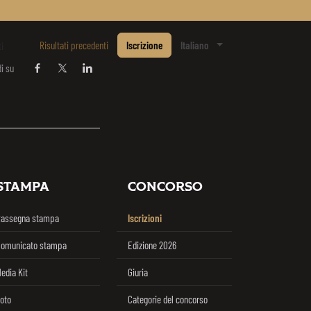
Risultati precedenti
Iscrizione
Italiano
ti
i su
Condividi su Facebook
Condividi su Twitter / X
Condividi su Linkedin
STAMPA
CONCORSO
Rassegna stampa
Iscrizioni
omunicato stampa
Edizione 2026
edia Kit
Giuria
oto
Categorie del concorso