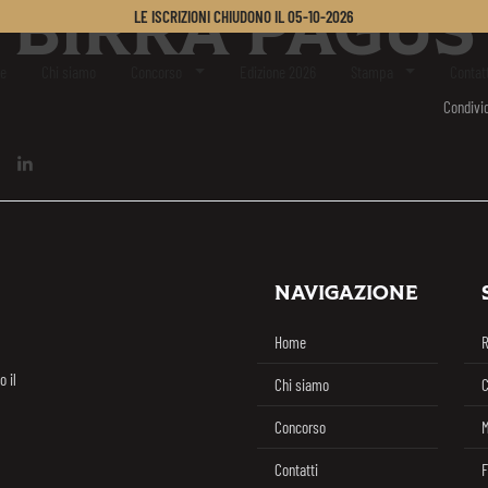
BIRRA PAGUS
LE ISCRIZIONI CHIUDONO IL
05-10-2026
er Challenge
e
Chi siamo
Concorso
Edizione 2026
Stampa
Contat
Condivid
 su Facebook
dividi su Twitter / X
Condividi su Linkedin
NAVIGAZIONE
Challenge
Home
o il
Chi siamo
C
Concorso
M
Contatti
F