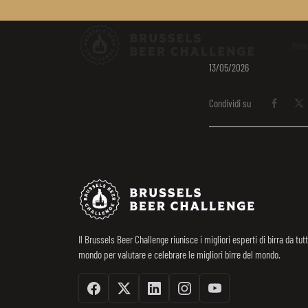
Brussels Be
Hom
13/05/2026
Condividi su
Condividi
Con
Footer
Brussels Beer 
Il Brussels Beer Challenge riunisce i migliori esperti di birra da tutt
mondo per valutare e celebrare le migliori birre del mondo.
Facebook
Twitter / X
Linkedin
Instagram
Youtube