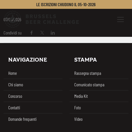
ROBERTO MARCOS
LE ISCRIZIONI CHIUDONO IL
05-10-2026
Brussels Beer Challenge
Menu
07/05/2026
Condividi su
Condividi su Facebook
Condividi su Twitter / X
Condividi su Linkedin
Footer
NAVIGAZIONE
STAMPA
Home
Rassegna stampa
Chi siamo
Comunicato stampa
Concorso
Media Kit
Contatti
Foto
Domande frequenti
Video