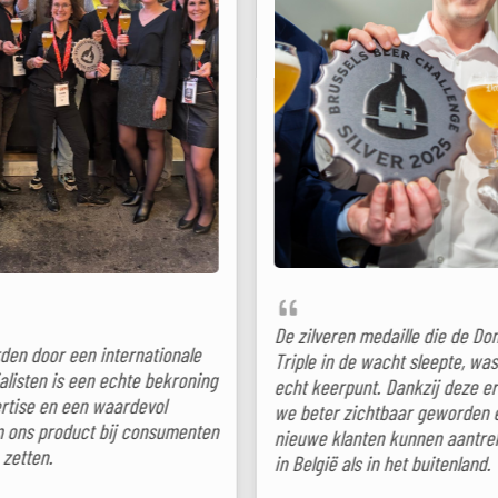
De zilveren medaille die de Dominicains
ionale
E
Triple in de wacht sleepte, was voor ons een
ekroning
echt keerpunt. Dankzij deze erkenning zijn
l
e
we beter zichtbaar geworden en hebben we
sumenten
nieuwe klanten kunnen aantrekken, zowel
t
in België als in het buitenland.