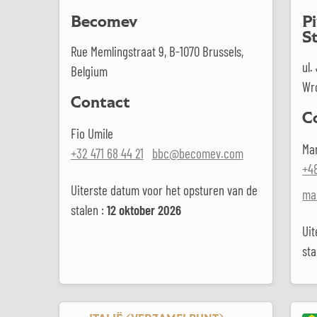
Becomev
P
S
Rue Memlingstraat 9, B-1070 Brussels,
ul.
Belgium
Wr
Contact
C
Fio Umile
Ma
+32 471 68 44 21
bbc@becomev.com
+48
Uiterste datum voor het opsturen van de
ma
stalen :
12 oktober 2026
Uit
sta