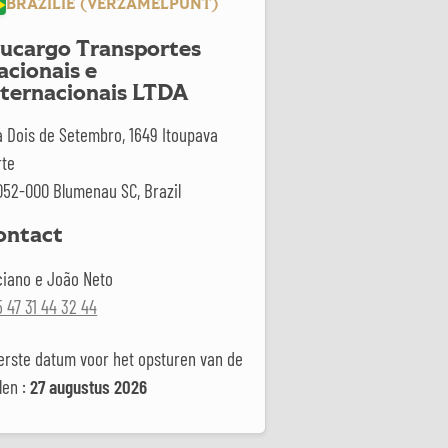
BRAZILIË (VERZAMELPUNT)
lucargo Transportes
acionais e
nternacionais LTDA
a Dois de Setembro, 1649
Itoupava
rte
052-000 Blumenau SC, Brazil
ontact
ciano e João Neto
 47 31 44 32 44
erste datum voor het opsturen van de
len :
27 augustus 2026