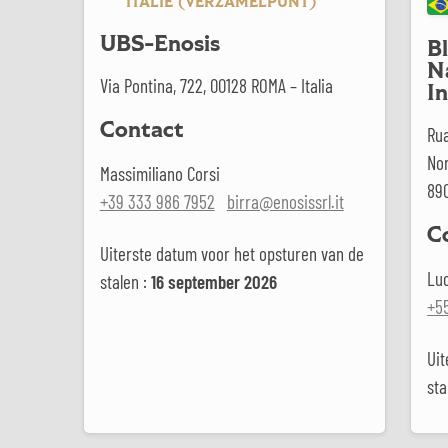
ITALIË (VERZAMELPUNT)
UBS-Enosis
B
N
Via Pontina, 722, 00128 ROMA – Italia
I
Contact
Ru
No
Massimiliano Corsi
89
+39 333 986 7952
birra@enosissrl.it
C
Uiterste datum voor het opsturen van de
Lu
stalen :
16 september 2026
+55
Uit
sta