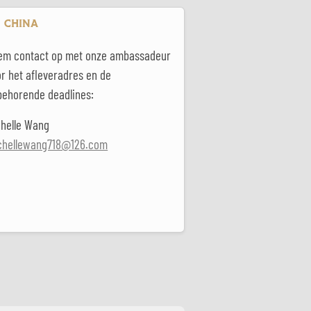
CHINA
em contact op met onze ambassadeur
r het afleveradres en de
behorende deadlines:
chelle Wang
chellewang718@126.com