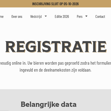
INSCHRIJVING SLUIT OP
05-10-2026
er Challenge
me
Over ons
Wedstrijd
Editie 2026
Pers
Contact
REGISTRATIE
nvoudig online in. Uw bieren worden pas geproefd zodra het formulier 
ingevuld en de deelnamekosten zijn voldaan.
Belangrijke data