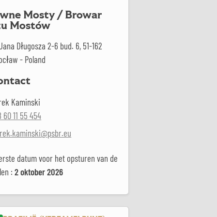
iwne Mosty / Browar
tu Mostów
 Jana Długosza 2-6 bud. 6, 51-162
ocław - Poland
ontact
rek Kaminski
 60 11 55 454
rek.kaminski@psbr.eu
erste datum voor het opsturen van de
len :
2 oktober 2026