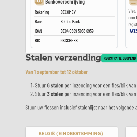
Bankoverschrijving
Visa,
Rekening
BECOMEV
door 
Bank
Belfius Bank
regist
IBAN
BE84 0689 5856 6959
BIC
GKCCBEBB
Stalen verzending
REGISTRATIE GEOPEND
Van 1 september tot 12 oktober
Stuur
6 stalen
per inzending voor een fles/blik va
Stuur
3 stalen
per inzending voor een fles/blik va
Stuur uw flessen inclusief stalenlijst naar het volgende 
BELGIË (EINDBESTEMMING)