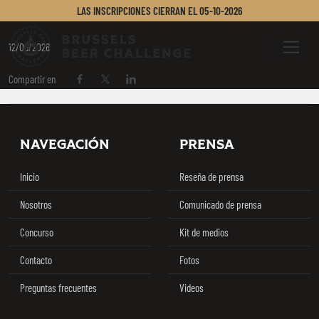
LEOPOLD 7
LAS INSCRIPCIONES CIERRAN EL
05-10-2026
Brussels Beer Challenge
Menu
12/06/2026
Compartir en
Compartir en Facebook
Compartir en Twitter / X
Compartir en Linkedin
Footer
NAVEGACIÓN
PRENSA
Inicio
Reseña de prensa
Nosotros
Comunicado de prensa
Concurso
Kit de medios
Contacto
Fotos
Preguntas frecuentes
Videos